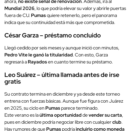
ahora,
no existe señal de renovación
. Además, irá al
Mundial 2026
, lo que podría elevar su valor y abrirle puertas
fuera de CU.
Pumas
quiere retenerlo, pero el panorama
indica que su continuidad está más que comprometida.
César Garza – préstamo concluido
Llegó cedido por seis meses y aunque inició con minutos,
Pedro Vite le ganó la titularidad
. Con esto, Garza
regresará a
Rayados
en cuanto termine su préstamo.
Leo Suárez – última llamada antes de irse
gratis
Su contrato termina en diciembre y ya desde este torneo
entrena con fuerzas básicas. Aunque fue figura con Juárez
en 2025, su ciclo en
Pumas
parece terminado.
Este verano es la
última oportunidad
de
vender su carta
,
pues en diciembre podría negociar libre con cualquier
club
.
Hay rumores de que
Pumas
podría
incluirlo como moneda