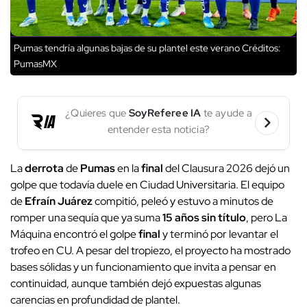
Pumas tendría algunas bajas de su plantel este verano
Créditos:
PumasMX
¿Quieres que
SoyReferee IA
te ayude a
entender esta noticia?
La
derrota
de
Pumas
en la
final
del Clausura 2026 dejó un
golpe que todavía duele en Ciudad Universitaria. El equipo
de
Efraín Juárez
compitió, peleó y estuvo a minutos de
romper una sequía que ya suma
15 años sin título
, pero La
Máquina encontró el golpe
final
y terminó por levantar el
trofeo en CU. A pesar del tropiezo, el proyecto ha mostrado
bases sólidas y un funcionamiento que invita a pensar en
continuidad, aunque también dejó expuestas algunas
carencias en profundidad de plantel.