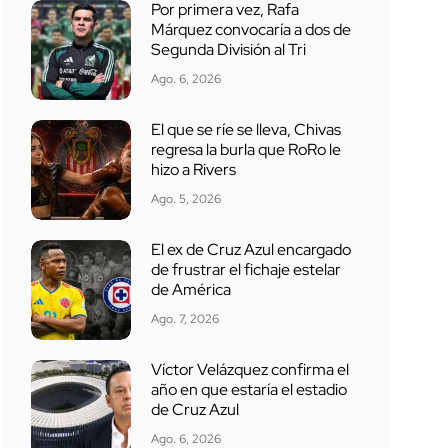
Por primera vez, Rafa
Márquez convocaría a dos de
Segunda División al Tri
Ago. 6, 2026
El que se ríe se lleva, Chivas
regresa la burla que RoRo le
hizo a Rivers
Ago. 5, 2026
El ex de Cruz Azul encargado
de frustrar el fichaje estelar
de América
Ago. 7, 2026
Víctor Velázquez confirma el
año en que estaría el estadio
de Cruz Azul
Ago. 6, 2026