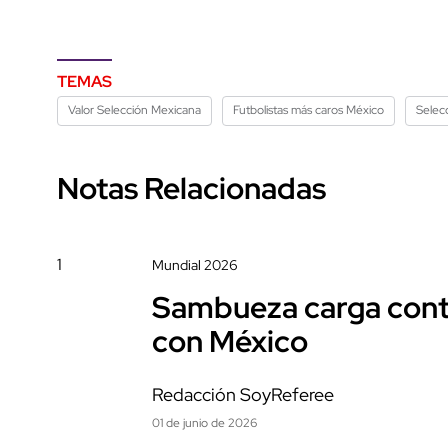
TEMAS
Valor Selección Mexicana
Futbolistas más caros México
Selec
Notas Relacionadas
1
Mundial 2026
Sambueza carga contr
con México
Redacción SoyReferee
01 de junio de 2026