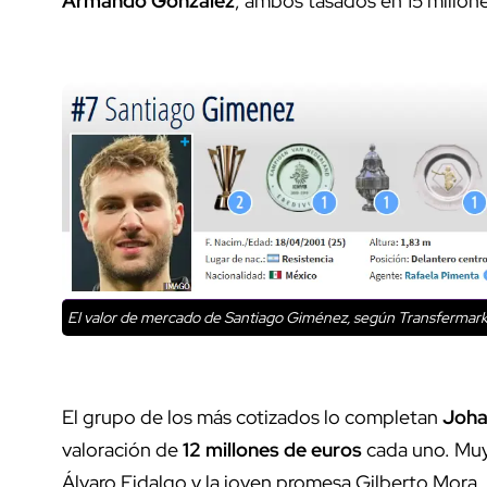
Armando González
, ambos tasados en 15 millon
El valor de mercado de Santiago Giménez, según Transfermark
El grupo de los más cotizados lo completan
Joha
valoración de
12 millones de euros
cada uno. Muy
Álvaro Fidalgo y la joven promesa Gilberto Mora, 