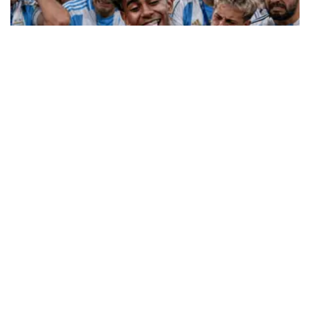
Mundial 2026
Argentinos arman berrinche
digital y juntan firmas para repetir
la final