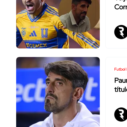
Corr
Futbol
Paun
títu