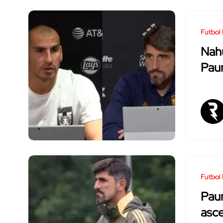
Futbol
Nahu
Paun
Futbol 
Paun
asc