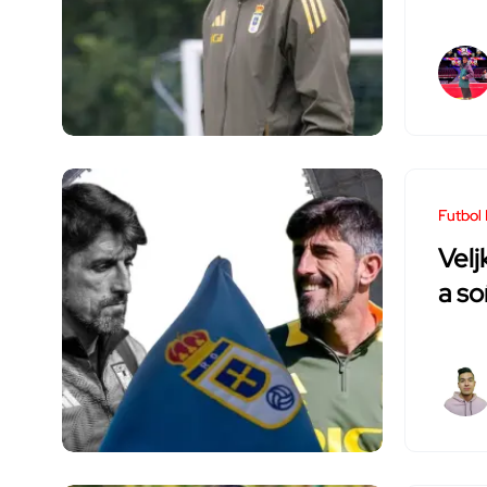
Futbol 
Velj
a so