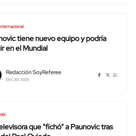
Internacional
ovic tiene nuevo equipo y podría
gir en el Mundial
Redacción SoyReferee
Oct. 30, 2025
 MX
elevisora que "fichó" a Paunovic tras