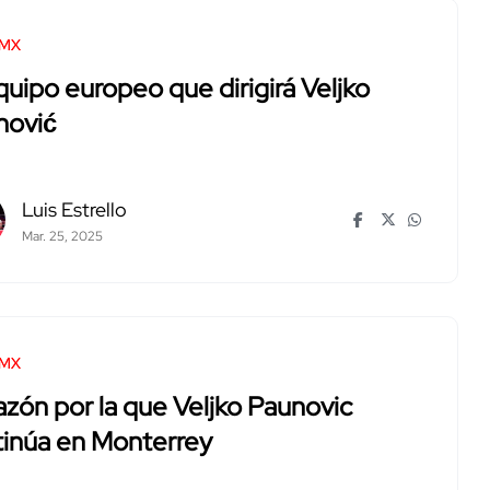
 MX
quipo europeo que dirigirá Veljko
nović
Luis Estrello
Mar. 25, 2025
 MX
azón por la que Veljko Paunovic
tinúa en Monterrey