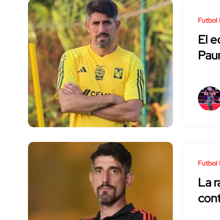
Futbol
El e
Pau
Futbol
La r
con