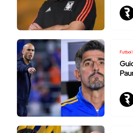
Futbol
Guid
Paun