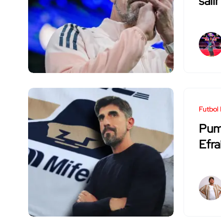
sali
Futbol
Puma
Efra