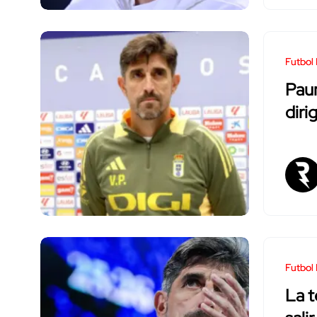
Futbol 
Paun
diri
Futbol
La t