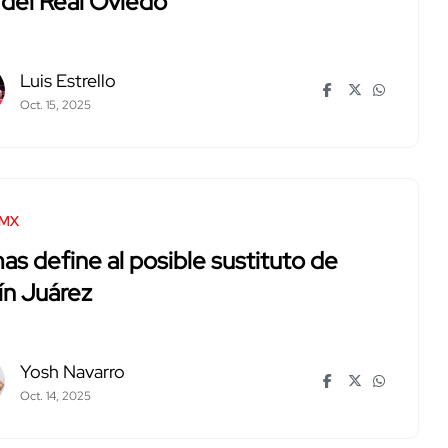
r del Real Oviedo
Luis Estrello
Oct. 15, 2025
 MX
s define al posible sustituto de
ín Juárez
Yosh Navarro
Oct. 14, 2025