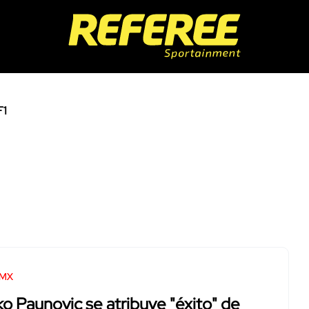
F1
 MX
ko Paunovic se atribuye "éxito" de