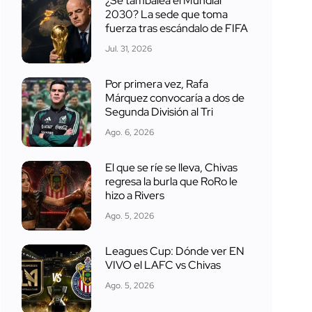
¿Se tambalea el Mundial
2030? La sede que toma
fuerza tras escándalo de FIFA
Jul. 31, 2026
Por primera vez, Rafa
Márquez convocaría a dos de
Segunda División al Tri
Ago. 6, 2026
El que se ríe se lleva, Chivas
regresa la burla que RoRo le
hizo a Rivers
Ago. 5, 2026
Leagues Cup: Dónde ver EN
VIVO el LAFC vs Chivas
Ago. 5, 2026