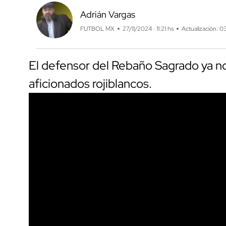
Adrián Vargas
FUTBOL MX
27/11/2024 · 11:21 hs
Actualización: 0
El defensor del Rebaño Sagrado ya n
aficionados rojiblancos.