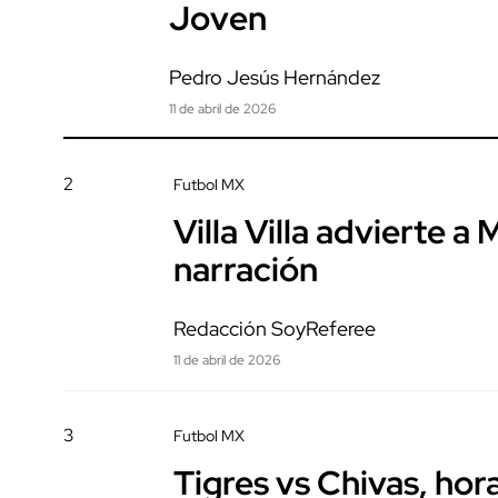
Joven
Pedro Jesús Hernández
11 de abril de 2026
2
Futbol MX
Villa Villa advierte a 
narración
Redacción SoyReferee
11 de abril de 2026
3
Futbol MX
Tigres vs Chivas, hora