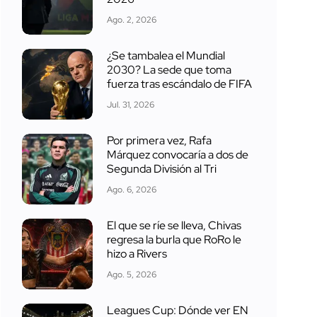
Ago. 2, 2026
¿Se tambalea el Mundial
2030? La sede que toma
fuerza tras escándalo de FIFA
Jul. 31, 2026
Por primera vez, Rafa
Márquez convocaría a dos de
Segunda División al Tri
Ago. 6, 2026
El que se ríe se lleva, Chivas
regresa la burla que RoRo le
hizo a Rivers
Ago. 5, 2026
Leagues Cup: Dónde ver EN