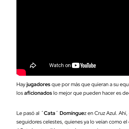
Hay
jugadores
que por más que quieran a su equ
los
aficionados
lo mejor que pueden hacer es deci
Le pasó al
´Cata´ Domíngue
z en Cruz Azul. Ahí,
seguidores celestes, quienes ya lo veían como el