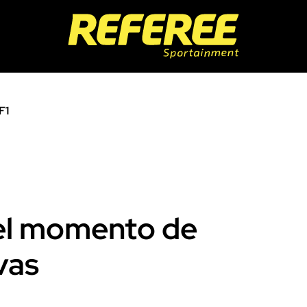
F1
 el momento de
vas