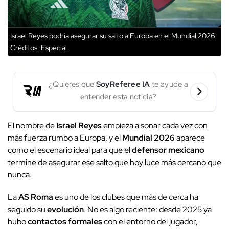
Israel Reyes podría asegurar su salto a Europa en el Mundial 2026
Créditos: Especial
¿Quieres que
SoyReferee IA
te ayude a
entender esta noticia?
El nombre de
Israel Reyes
empieza a sonar cada vez con
más fuerza rumbo a Europa, y el
Mundial 2026
aparece
como el escenario ideal para que el
defensor mexicano
termine de asegurar ese salto que hoy luce más cercano que
nunca.
La
AS Roma
es uno de los clubes que más de cerca ha
seguido su
evolución
. No es algo reciente: desde 2025 ya
hubo
contactos formales
con el entorno del jugador,