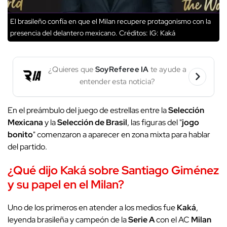
El brasileño confía en que el Milan recupere protagonismo con la
presencia del delantero mexicano.
Créditos: IG: Kaká
¿Quieres que
SoyReferee IA
te ayude a
entender esta noticia?
En el preámbulo del juego de estrellas entre la
Selección
Mexicana
y la
Selección de Brasil
, las figuras del "
jogo
bonito
" comenzaron a aparecer en zona mixta para hablar
del partido.
¿Qué dijo Kaká sobre Santiago Giménez
y su papel en el Milan?
Uno de los primeros en atender a los medios fue
Kaká
,
leyenda brasileña y campeón de la
Serie A
con el AC
Milan