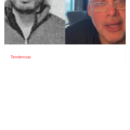
Tendencias
David Faitelson 'defiende' a Julio
César Chávez Jr. tras ser detenido
Redacción SoyReferee
Jul. 3, 2025