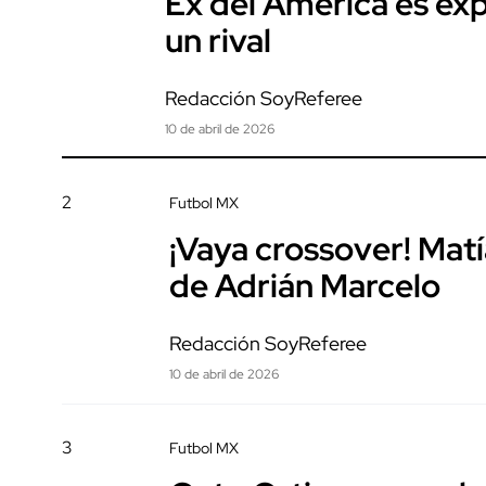
Ex del América es exp
un rival
Redacción SoyReferee
10 de abril de 2026
2
Futbol MX
¡Vaya crossover! Mat
de Adrián Marcelo
Redacción SoyReferee
10 de abril de 2026
3
Futbol MX