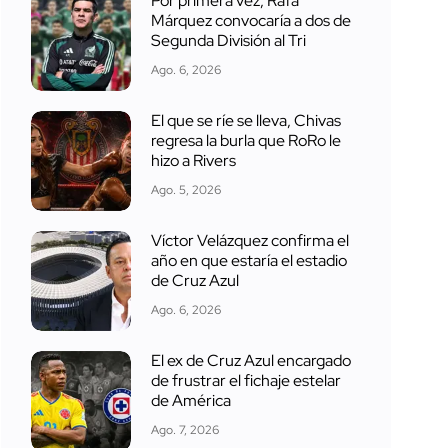
Por primera vez, Rafa
Márquez convocaría a dos de
Segunda División al Tri
Ago. 6, 2026
El que se ríe se lleva, Chivas
regresa la burla que RoRo le
hizo a Rivers
Ago. 5, 2026
Víctor Velázquez confirma el
año en que estaría el estadio
de Cruz Azul
Ago. 6, 2026
El ex de Cruz Azul encargado
de frustrar el fichaje estelar
de América
Ago. 7, 2026