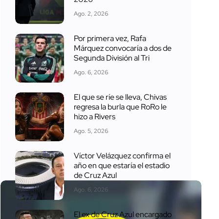
Ago. 2, 2026
Por primera vez, Rafa
Márquez convocaría a dos de
Segunda División al Tri
Ago. 6, 2026
El que se ríe se lleva, Chivas
regresa la burla que RoRo le
hizo a Rivers
Ago. 5, 2026
Víctor Velázquez confirma el
año en que estaría el estadio
de Cruz Azul
Ago. 6, 2026
El ex de Cruz Azul encargado