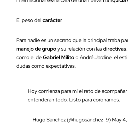
internacional sea la cara de una nueva
franquicia
El peso del
carácter
Para nadie es un secreto que la principal traba pa
manejo de grupo
y su relación con las
directivas
como el de
Gabriel Milito
o André Jardine, el esti
dudas como expectativas.
Hoy comienza para mí el reto de acompañar 
entenderán todo. Listo para coronarnos.
— Hugo Sánchez (@hugosanchez_9)
May 4,