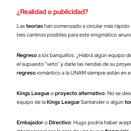
¿
Realidad
o
publicidad
?
Las
teorías
han comenzado a circular más rápido
tres caminos posibles para este enigmático anunc
Regreso
a los banquillos: ¿Habrá algún equipo d
el supuesto "veto" y darle las riendas de su proy
regreso
romántico a la UNAM siempre están en el 
Kings League
o
proyecto alternativo
: No se des
equipo de la
Kings League
Santander o algún
to
Embajador
o
Directivo
: Hugo podría haber acept