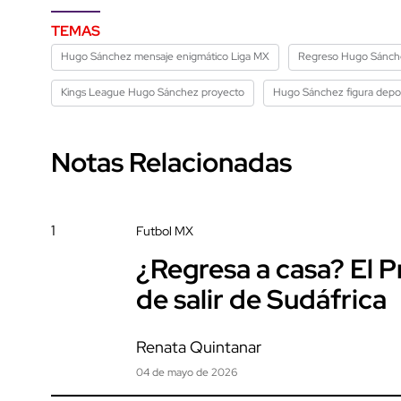
TEMAS
Hugo Sánchez mensaje enigmático Liga MX
Regreso Hugo Sánchez
Kings League Hugo Sánchez proyecto
Hugo Sánchez figura depo
Notas Relacionadas
1
Futbol MX
¿Regresa a casa? El P
de salir de Sudáfrica
Renata Quintanar
04 de mayo de 2026