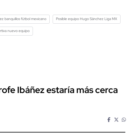
 banquillos fútbol mexicano
Posible equipo Hugo Sánchez Liga MX
rtiva nuevo equipo
rofe Ibáñez estaría más cerca