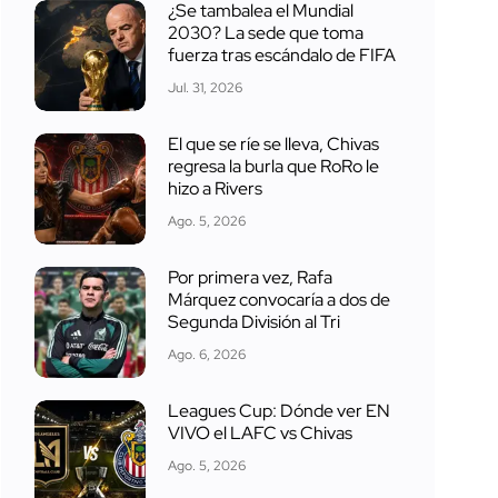
¿Se tambalea el Mundial
2030? La sede que toma
fuerza tras escándalo de FIFA
Jul. 31, 2026
El que se ríe se lleva, Chivas
regresa la burla que RoRo le
hizo a Rivers
Ago. 5, 2026
Por primera vez, Rafa
Márquez convocaría a dos de
Segunda División al Tri
Ago. 6, 2026
Leagues Cup: Dónde ver EN
VIVO el LAFC vs Chivas
Ago. 5, 2026