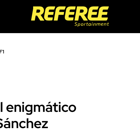
F1
El enigmático
Sánchez