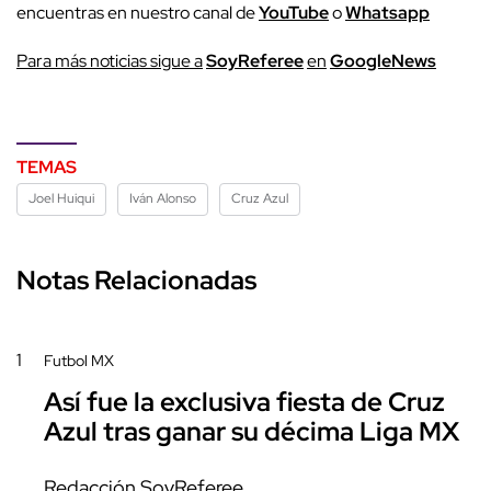
encuentras en nuestro canal de
YouTube
o
Whatsapp
P
ara más noticias sigue a
SoyReferee
en
G
oogleNews
TEMAS
Joel Huiqui
Iván Alonso
Cruz Azul
Notas Relacionadas
1
Futbol MX
Así fue la exclusiva fiesta de Cruz
Azul tras ganar su décima Liga MX
Redacción SoyReferee