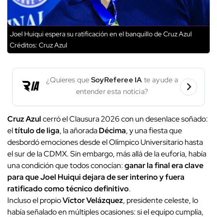
Joel Huiqui espera su ratificación en el banquillo de Cruz Azul
Créditos: Cruz Azul
¿Quieres que
SoyReferee IA
te ayude a
entender esta noticia?
Cruz Azul
cerró el Clausura 2026 con un desenlace soñado:
el
título de liga
, la añorada
Décima
, y una fiesta que
desbordó emociones desde el Olímpico Universitario hasta
el sur de la CDMX. Sin embargo, más allá de la euforia, había
una condición que todos conocían:
ganar la final era clave
para que Joel Huiqui dejara de ser interino y fuera
ratificado como técnico definitivo
.
Incluso el propio
Víctor Velázquez
, presidente celeste, lo
había señalado en múltiples ocasiones: si el equipo cumplía,