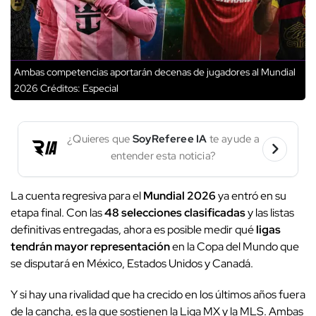
Ambas competencias aportarán decenas de jugadores al Mundial
2026
Créditos: Especial
¿Quieres que
SoyReferee IA
te ayude a
entender esta noticia?
La cuenta regresiva para el
Mundial 2026
ya entró en su
etapa final. Con las
48 selecciones clasificadas
y las listas
definitivas entregadas, ahora es posible medir qué
ligas
tendrán mayor representación
en la Copa del Mundo que
se disputará en México, Estados Unidos y Canadá.
Y si hay una rivalidad que ha crecido en los últimos años fuera
de la cancha, es la que sostienen la Liga MX y la MLS. Ambas